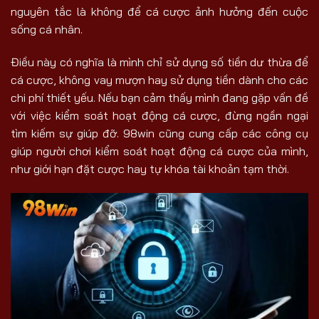
nguyên tắc là không để cá cược ảnh hưởng đến cuộc
sống cá nhân.
Điều này có nghĩa là mình chỉ sử dụng số tiền dư thừa để
cá cược, không vay mượn hay sử dụng tiền dành cho các
chi phí thiết yếu.
Nếu bạn cảm thấy mình đang gặp vấn đề
với việc kiểm soát hoạt động cá cược, đừng ngần ngại
tìm kiếm sự giúp đỡ. 98win cũng cung cấp các công cụ
giúp người chơi kiểm soát hoạt động cá cược của mình,
như giới hạn đặt cược hay tự khóa tài khoản tạm thời.