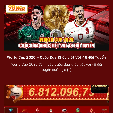
World Cup 2026 – Cuộc Đua Khốc Liệt Với 48 Đội Tuyển
World Cup 2026 đánh dấu cuộc đua khốc liệt với 48 đội
tuyển quốc gia [...]