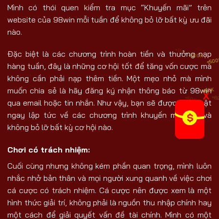
Mình có thói quen kiểm tra mục “Khuyến mãi” trên
website của 98win mỗi tuần để không bỏ lỡ bất kỳ ưu đãi
nào.
+80K
Đặc biệt là các chương trình hoàn tiền và thưởng nạp
+8
+50K
hàng tuần, đây là những cơ hội tốt để tăng vốn cược mà
+89K
không cần phải nạp thêm tiền.
Một mẹo nhỏ mà mình
+1M
muốn chia sẻ là hãy đăng ký nhận thông báo từ 98win
+200K
X
+50
qua email hoặc tin nhắn. Như vậy, bạn sẽ được cập nhật
ngay lập tức về các chương trình khuyến mãi mới và
không bỏ lỡ bất kỳ cơ hội nào.
Chơi có trách nhiệm:
Cuối cùng nhưng không kém phần quan trọng, mình luôn
nhắc nhở bản thân và mọi người xung quanh về việc chơi
cá cược có trách nhiệm. Cá cược nên được xem là một
hình thức giải trí, không phải là nguồn thu nhập chính hay
một cách để giải quyết vấn đề tài chính.
Mình có một