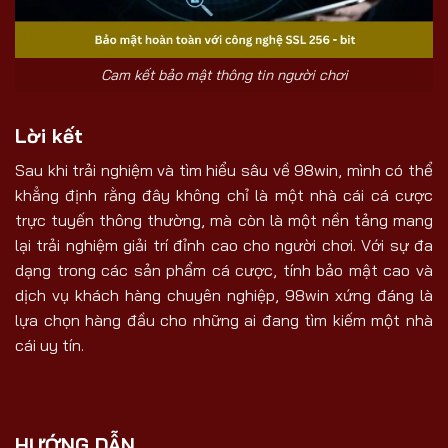
Cam kết bảo mật thông tin người chơi
Lời kết
Sau khi trải nghiệm và tìm hiểu sâu về 98win, mình có thể
khẳng định rằng đây không chỉ là một nhà cái cá cược
trực tuyến thông thường, mà còn là một nền tảng mang
lại trải nghiệm giải trí đỉnh cao cho người chơi. Với sự đa
dạng trong các sản phẩm cá cược, tính bảo mật cao và
dịch vụ khách hàng chuyên nghiệp, 98win xứng đáng là
lựa chọn hàng đầu cho những ai đang tìm kiếm một nhà
cái uy tín.
HƯỚNG DẪN