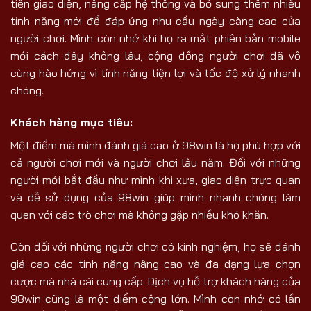
tiến giao diện, nâng cấp hệ thống và bổ sung thêm nhiều
tính năng mới để đáp ứng nhu cầu ngày càng cao của
người chơi. Mình còn nhớ khi họ ra mắt phiên bản mobile
mới cách đây không lâu, cộng đồng người chơi đã vô
cùng hào hứng vì tính năng tiện lợi và tốc độ xử lý nhanh
chóng.
Khách hàng mục tiêu:
Một điểm mà mình đánh giá cao ở 98win là họ phù hợp với
cả người chơi mới và người chơi lâu năm. Đối với những
người mới bắt đầu như mình khi xưa, giao diện trực quan
và dễ sử dụng của 98win giúp mình nhanh chóng làm
quen với các trò chơi mà không gặp nhiều khó khăn.
Còn đối với những người chơi có kinh nghiệm, họ sẽ đánh
giá cao các tính năng nâng cao và đa dạng lựa chọn
cược mà nhà cái cung cấp.
Dịch vụ hỗ trợ khách hàng của
98win cũng là một điểm cộng lớn. Mình còn nhớ có lần