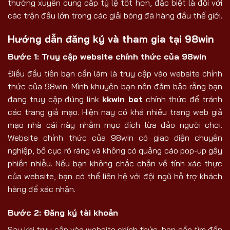
thường xuyên cung cấp tỷ lệ tốt hơn, đặc biệt là đối với
các trận đấu lớn trong các giải bóng đá hàng đầu thế giới.
Hướng dẫn đăng ký và tham gia tại 98win
Bước 1: Truy cập website chính thức của 98win
Điều đầu tiên bạn cần làm là truy cập vào website chính
thức của 98win. Mình khuyên bạn nên đảm bảo rằng bạn
đang truy cập đúng link
kkwin bet
chính thức để tránh
các trang giả mạo. Hiện nay có khá nhiều trang web giả
mạo nhà cái này nhằm mục đích lừa đảo người chơi.
Website chính thức của 98win có giao diện chuyên
nghiệp, bố cục rõ ràng và không có quảng cáo pop-up gây
phiền nhiễu. Nếu bạn không chắc chắn về tính xác thực
của website, bạn có thể liên hệ với đội ngũ hỗ trợ khách
hàng để xác nhận.
Bước 2: Đăng ký tài khoản
Sau khi truy cập vào website chính thức, bạn cần tìm đến