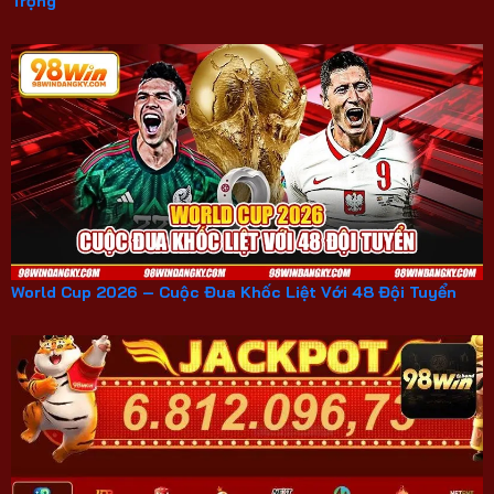
Trọng
World Cup 2026 – Cuộc Đua Khốc Liệt Với 48 Đội Tuyển