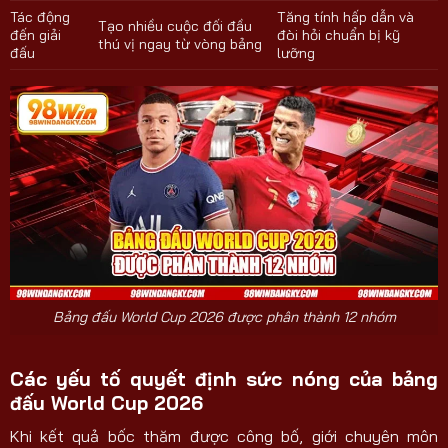
Tác động
Tăng tính hấp dẫn và
Tạo nhiều cuộc đối đầu
đến giải
đòi hỏi chuẩn bị kỹ
thú vị ngay từ vòng bảng
đấu
lưỡng
Bảng đấu World Cup 2026 được phân thành 12 nhóm
Các yếu tố quyết định sức nóng của bảng
đấu World Cup 2026
Khi kết quả bốc thăm được công bố, giới chuyên môn