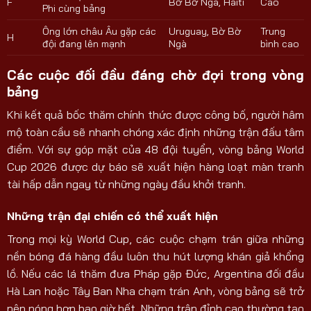
F
Bờ Bờ Ngà, Haiti
Cao
Phi cùng bảng
Ông lớn châu Âu gặp các
Uruguay, Bờ Bờ
Trung
H
đội đang lên mạnh
Ngà
bình cao
Các cuộc đối đầu đáng chờ đợi trong vòng
bảng
Khi kết quả bốc thăm chính thức được công bố, người hâm
mộ toàn cầu sẽ nhanh chóng xác định những trận đấu tâm
điểm. Với sự góp mặt của 48 đội tuyển, vòng bảng World
Cup 2026 được dự báo sẽ xuất hiện hàng loạt màn tranh
tài hấp dẫn ngay từ những ngày đầu khởi tranh.
Những trận đại chiến có thể xuất hiện
Trong mọi kỳ World Cup, các cuộc chạm trán giữa những
nền bóng đá hàng đầu luôn thu hút lượng khán giả khổng
lồ. Nếu các lá thăm đưa Pháp gặp Đức, Argentina đối đầu
Hà Lan hoặc Tây Ban Nha chạm trán Anh, vòng bảng sẽ trở
nên nóng hơn bao giờ hết. Những trận đỉnh cao thường tạo