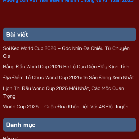
Hướng Dẫn Rút Tiền 98win Nhanh Chóng Và An Toàn 2025
Bài viết
Soi Kèo World Cup 2026 – Góc Nhìn Đa Chiều Từ Chuyên
Gia
Bảng Đấu World Cup 2026 Hé Lộ Cục Diện Đầy Kịch Tính
Địa Điểm Tổ Chức World Cup 2026: 16 Sân Đáng Xem Nhất
Lịch Thi Đấu World Cup 2026 Mới Nhất, Các Mốc Quan
Trọng
World Cup 2026 – Cuộc Đua Khốc Liệt Với 48 Đội Tuyển
Danh mục
Bắn cá