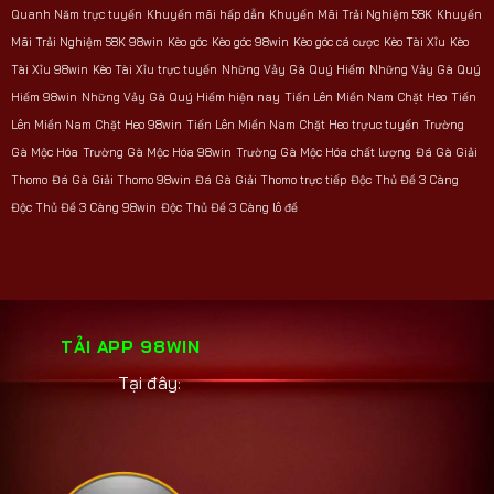
Quanh Năm trực tuyến
Khuyến mãi hấp dẫn
Khuyến Mãi Trải Nghiệm 58K
Khuyến
Mãi Trải Nghiệm 58K 98win
Kèo góc
Kèo góc 98win
Kèo góc cá cược
Kèo Tài Xỉu
Kèo
Tài Xỉu 98win
Kèo Tài Xỉu trực tuyến
Những Vảy Gà Quý Hiếm
Những Vảy Gà Quý
Hiếm 98win
Những Vảy Gà Quý Hiếm hiện nay
Tiến Lên Miền Nam Chặt Heo
Tiến
Lên Miền Nam Chặt Heo 98win
Tiến Lên Miền Nam Chặt Heo trựuc tuyến
Trường
Gà Mộc Hóa
Trường Gà Mộc Hóa 98win
Trường Gà Mộc Hóa chất lượng
Đá Gà Giải
Thomo
Đá Gà Giải Thomo 98win
Đá Gà Giải Thomo trực tiếp
Độc Thủ Đề 3 Càng
Độc Thủ Đề 3 Càng 98win
Độc Thủ Đề 3 Càng lô đề
TẢI APP 98WIN
Tại đây: