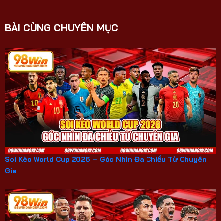
BÀI CÙNG CHUYÊN MỤC
Soi Kèo World Cup 2026 – Góc Nhìn Đa Chiều Từ Chuyên
Gia