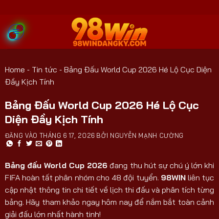
Home
-
Tin tức
-
Bảng Đấu World Cup 2026 Hé Lộ Cục Diện
Đầy Kịch Tính
Bảng Đấu World Cup 2026 Hé Lộ Cục
Diện Đầy Kịch Tính
ĐĂNG VÀO
THÁNG 6 17, 2026
BỞI
NGUYỄN MẠNH CƯỜNG
Bảng đấu World Cup 2026
đang thu hút sự chú ý lớn khi
FIFA hoàn tất phân nhóm cho 48 đội tuyển.
98WIN
liên tục
cập nhật thông tin chi tiết về lịch thi đấu và phân tích từng
bảng. Hãy tham khảo ngay hôm nay để nắm bắt toàn cảnh
giải đấu lớn nhất hành tinh!