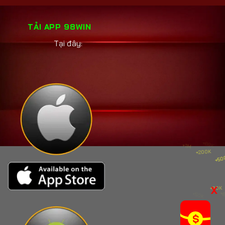
TẢI APP 98WIN
Tại đây:
+200K
+50
+80K
+
+50K
X
+89K
+1M