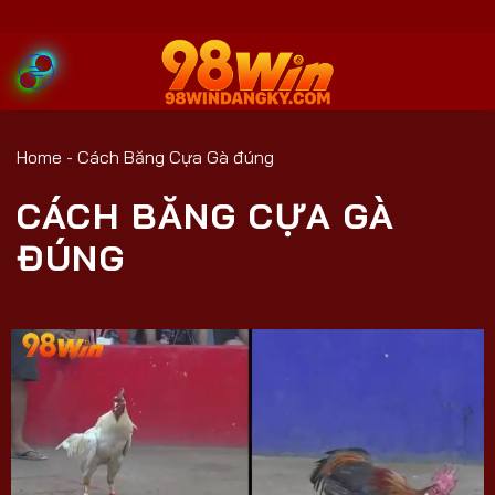
Home
-
Cách Băng Cựa Gà đúng
CÁCH BĂNG CỰA GÀ
ĐÚNG