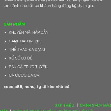
lớn dành cho tất cả khách hàng đăng ký tham gia.
SẢN PHẨM
KHUYẾN MÃI HẤP DẪN
GAME BÀI ONLINE
THỂ THAO ĐA DẠNG
XỔ SỐ LÔ ĐỀ
BẮN CÁ TRỰC TUYẾN
CÁ CƯỢC ĐÁ GÀ
xocdia88
,
nohu
,
tỷ lệ kèo nhà cái
GIỚI THIỆU
|
CHÍNH SÁCH BẢO