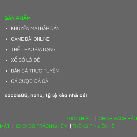
SẢN PHẨM
KHUYẾN MÃI HẤP DẪN
GAME BÀI ONLINE
THỂ THAO ĐA DẠNG
XỔ SỐ LÔ ĐỀ
BẮN CÁ TRỰC TUYẾN
CÁ CƯỢC ĐÁ GÀ
xocdia88
,
nohu
,
tỷ lệ kèo nhà cái
GIỚI THIỆU
|
CHÍNH SÁCH BẢO
MẬT
|
CHƠI CÓ TRÁCH NHIỆM
|
THÔNG TIN LIÊN HỆ