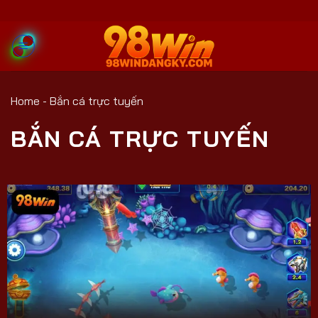
Home
-
Bắn cá trực tuyến
BẮN CÁ TRỰC TUYẾN