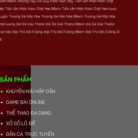
iếm 98win
Những Vảy Gà Quý Hiếm hiện nay
Tiến Lên Miền Nam Chặt
eo
Tiến Lên Miền Nam Chặt Heo 98win
Tiến Lên Miền Nam Chặt Heo trựuc
tuyến
Trường Gà Mộc Hóa
Trường Gà Mộc Hóa 98win
Trường Gà Mộc Hóa
hất lượng
Đá Gà Giải Thomo
Đá Gà Giải Thomo 98win
Đá Gà Giải Thomo
rực tiếp
Độc Thủ Đề 3 Càng
Độc Thủ Đề 3 Càng 98win
Độc Thủ Đề 3 Càng lô
ề
SẢN PHẨM
KHUYẾN MÃI HẤP DẪN
GAME BÀI ONLINE
THỂ THAO ĐA DẠNG
XỔ SỐ LÔ ĐỀ
BẮN CÁ TRỰC TUYẾN