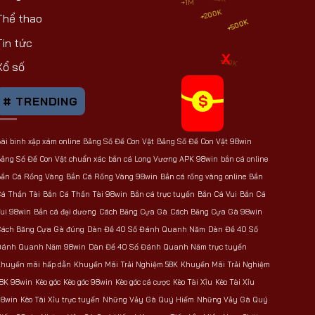
Thể thao
+80K
Tin tức
+89K
X
+50K
+89K
Xổ số
+1M
# TRENDING
ài binh xập xám online
Bảng Số Đề Con Vật
Bảng Số Đề Con Vật 98win
ảng Số Đề Con Vật chuẩn xác
bắn cá Long Vương APK 98win
bắn cá online
ắn Cá Rồng Vàng
Bắn Cá Rồng Vàng 98win
Bắn cá rồng vàng online
Bắn
á Thần Tài
Bắn Cá Thần Tài 98win
Bắn cá trực tuyến
Bắn Cá Vui
Bắn Cá
ui 98win
Bắn cá đại dương
Cách Băng Cựa Gà
Cách Băng Cựa Gà 98win
ách Băng Cựa Gà đúng
Dàn Đề 40 Số Đánh Quanh Năm
Dàn Đề 40 Số
Đánh Quanh Năm 98win
Dàn Đề 40 Số Đánh Quanh Năm trực tuyến
huyến mãi hấp dẫn
Khuyến Mãi Trải Nghiệm 58K
Khuyến Mãi Trải Nghiệm
8K 98win
Kèo góc
Kèo góc 98win
Kèo góc cá cược
Kèo Tài Xỉu
Kèo Tài Xỉu
98win
Kèo Tài Xỉu trực tuyến
Những Vảy Gà Quý Hiếm
Những Vảy Gà Quý