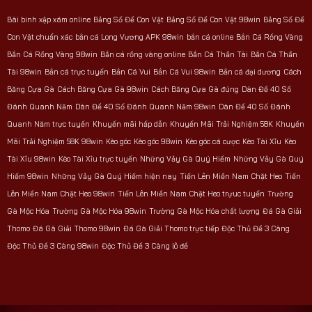
Bài binh xập xám online
Bảng Số Đề Con Vật
Bảng Số Đề Con Vật 98win
Bảng Số Đề
Con Vật chuẩn xác
bắn cá Long Vương APK 98win
bắn cá online
Bắn Cá Rồng Vàng
Bắn Cá Rồng Vàng 98win
Bắn cá rồng vàng online
Bắn Cá Thần Tài
Bắn Cá Thần
Tài 98win
Bắn cá trực tuyến
Bắn Cá Vui
Bắn Cá Vui 98win
Bắn cá đại dương
Cách
Băng Cựa Gà
Cách Băng Cựa Gà 98win
Cách Băng Cựa Gà đúng
Dàn Đề 40 Số
Đánh Quanh Năm
Dàn Đề 40 Số Đánh Quanh Năm 98win
Dàn Đề 40 Số Đánh
Quanh Năm trực tuyến
Khuyến mãi hấp dẫn
Khuyến Mãi Trải Nghiệm 58K
Khuyến
Mãi Trải Nghiệm 58K 98win
Kèo góc
Kèo góc 98win
Kèo góc cá cược
Kèo Tài Xỉu
Kèo
Tài Xỉu 98win
Kèo Tài Xỉu trực tuyến
Những Vảy Gà Quý Hiếm
Những Vảy Gà Quý
Hiếm 98win
Những Vảy Gà Quý Hiếm hiện nay
Tiến Lên Miền Nam Chặt Heo
Tiến
Lên Miền Nam Chặt Heo 98win
Tiến Lên Miền Nam Chặt Heo trựuc tuyến
Trường
Gà Mộc Hóa
Trường Gà Mộc Hóa 98win
Trường Gà Mộc Hóa chất lượng
Đá Gà Giải
Thomo
Đá Gà Giải Thomo 98win
Đá Gà Giải Thomo trực tiếp
Độc Thủ Đề 3 Càng
Độc Thủ Đề 3 Càng 98win
Độc Thủ Đề 3 Càng lô đề