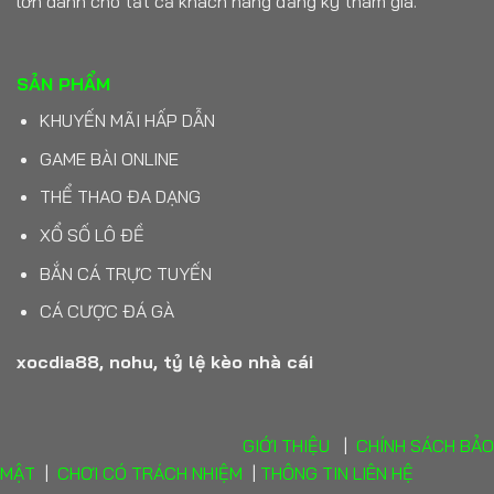
lớn dành cho tất cả khách hàng đăng ký tham gia.
SẢN PHẨM
KHUYẾN MÃI HẤP DẪN
GAME BÀI ONLINE
THỂ THAO ĐA DẠNG
XỔ SỐ LÔ ĐỀ
BẮN CÁ TRỰC TUYẾN
CÁ CƯỢC ĐÁ GÀ
xocdia88
,
nohu
,
tỷ lệ kèo nhà cái
GIỚI THIỆU
|
CHÍNH SÁCH BẢO
MẬT
|
CHƠI CÓ TRÁCH NHIỆM
|
THÔNG TIN LIÊN HỆ