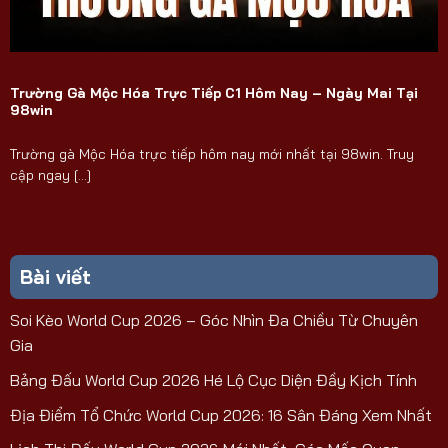
Trường Gà Mộc Hóa Trực Tiếp C1 Hôm Nay – Ngày Mai Tại
98win
Trường gà Mộc Hóa trực tiếp hôm nay mới nhất tại 98win. Truy
cập ngay [...]
Bài viết
Soi Kèo World Cup 2026 – Góc Nhìn Đa Chiều Từ Chuyên
Gia
Bảng Đấu World Cup 2026 Hé Lộ Cục Diện Đầy Kịch Tính
Địa Điểm Tổ Chức World Cup 2026: 16 Sân Đáng Xem Nhất