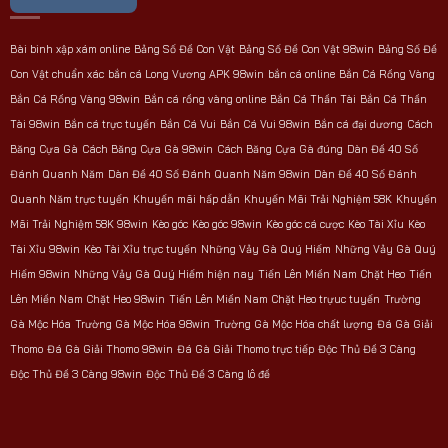
Bài binh xập xám online
Bảng Số Đề Con Vật
Bảng Số Đề Con Vật 98win
Bảng Số Đề
Con Vật chuẩn xác
bắn cá Long Vương APK 98win
bắn cá online
Bắn Cá Rồng Vàng
Bắn Cá Rồng Vàng 98win
Bắn cá rồng vàng online
Bắn Cá Thần Tài
Bắn Cá Thần
Tài 98win
Bắn cá trực tuyến
Bắn Cá Vui
Bắn Cá Vui 98win
Bắn cá đại dương
Cách
Băng Cựa Gà
Cách Băng Cựa Gà 98win
Cách Băng Cựa Gà đúng
Dàn Đề 40 Số
Đánh Quanh Năm
Dàn Đề 40 Số Đánh Quanh Năm 98win
Dàn Đề 40 Số Đánh
Quanh Năm trực tuyến
Khuyến mãi hấp dẫn
Khuyến Mãi Trải Nghiệm 58K
Khuyến
Mãi Trải Nghiệm 58K 98win
Kèo góc
Kèo góc 98win
Kèo góc cá cược
Kèo Tài Xỉu
Kèo
Tài Xỉu 98win
Kèo Tài Xỉu trực tuyến
Những Vảy Gà Quý Hiếm
Những Vảy Gà Quý
Hiếm 98win
Những Vảy Gà Quý Hiếm hiện nay
Tiến Lên Miền Nam Chặt Heo
Tiến
Lên Miền Nam Chặt Heo 98win
Tiến Lên Miền Nam Chặt Heo trựuc tuyến
Trường
Gà Mộc Hóa
Trường Gà Mộc Hóa 98win
Trường Gà Mộc Hóa chất lượng
Đá Gà Giải
Thomo
Đá Gà Giải Thomo 98win
Đá Gà Giải Thomo trực tiếp
Độc Thủ Đề 3 Càng
Độc Thủ Đề 3 Càng 98win
Độc Thủ Đề 3 Càng lô đề