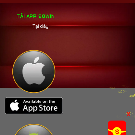
TẢI APP 98WIN
Tại đây:
+200K
+50
+80K
+
X
+50K
+89K
+1M