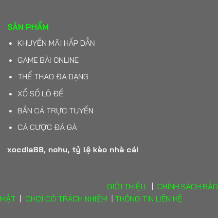
SẢN PHẨM
KHUYẾN MÃI HẤP DẪN
GAME BÀI ONLINE
THỂ THAO ĐA DẠNG
XỔ SỐ LÔ ĐỀ
BẮN CÁ TRỰC TUYẾN
CÁ CƯỢC ĐÁ GÀ
xocdia88
,
nohu
,
tỷ lệ kèo nhà cái
GIỚI THIỆU
|
CHÍNH SÁCH BẢO
MẬT
|
CHƠI CÓ TRÁCH NHIỆM
|
THÔNG TIN LIÊN HỆ