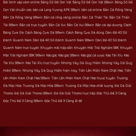
Bài binh xập xám online
Bảng Số Đề Con Vật
Bảng Số Đề Con Vật 98win
Bảng Số Đề
Con Vật chuẩn xác
bắn cá Long Vương APK 98win
bắn cá online
Bắn Cá Rồng Vàng
Bắn Cá Rồng Vàng 98win
Bắn cá rồng vàng online
Bắn Cá Thần Tài
Bắn Cá Thần
Tài 98win
Bắn cá trực tuyến
Bắn Cá Vui
Bắn Cá Vui 98win
Bắn cá đại dương
Cách
Băng Cựa Gà
Cách Băng Cựa Gà 98win
Cách Băng Cựa Gà đúng
Dàn Đề 40 Số
Đánh Quanh Năm
Dàn Đề 40 Số Đánh Quanh Năm 98win
Dàn Đề 40 Số Đánh
Quanh Năm trực tuyến
Khuyến mãi hấp dẫn
Khuyến Mãi Trải Nghiệm 58K
Khuyến
Mãi Trải Nghiệm 58K 98win
Kèo góc
Kèo góc 98win
Kèo góc cá cược
Kèo Tài Xỉu
Kèo
Tài Xỉu 98win
Kèo Tài Xỉu trực tuyến
Những Vảy Gà Quý Hiếm
Những Vảy Gà Quý
Hiếm 98win
Những Vảy Gà Quý Hiếm hiện nay
Tiến Lên Miền Nam Chặt Heo
Tiến
Lên Miền Nam Chặt Heo 98win
Tiến Lên Miền Nam Chặt Heo trựuc tuyến
Trường
Gà Mộc Hóa
Trường Gà Mộc Hóa 98win
Trường Gà Mộc Hóa chất lượng
Đá Gà Giải
Thomo
Đá Gà Giải Thomo 98win
Đá Gà Giải Thomo trực tiếp
Độc Thủ Đề 3 Càng
Độc Thủ Đề 3 Càng 98win
Độc Thủ Đề 3 Càng lô đề