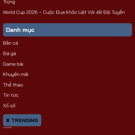
Trọng
World Cup 2026 – Cuộc Đua Khốc Liệt Với 48 Đội Tuyển
Danh mục
Bắn cá
Đá gà
Game bài
Khuyến mãi
Thể thao
Tin tức
Xổ số
# TRENDING