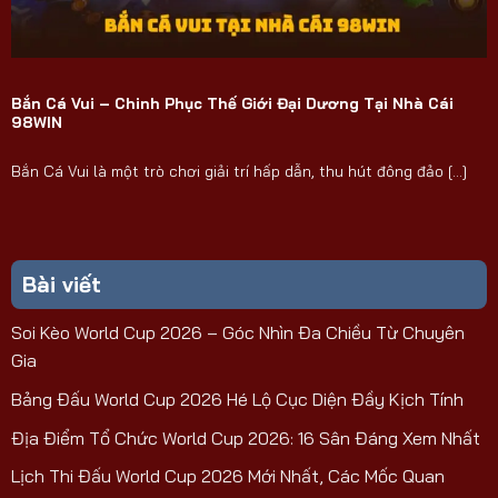
Bắn Cá Vui – Chinh Phục Thế Giới Đại Dương Tại Nhà Cái
98WIN
Bắn Cá Vui là một trò chơi giải trí hấp dẫn, thu hút đông đảo [...]
Bài viết
Soi Kèo World Cup 2026 – Góc Nhìn Đa Chiều Từ Chuyên
Gia
Bảng Đấu World Cup 2026 Hé Lộ Cục Diện Đầy Kịch Tính
Địa Điểm Tổ Chức World Cup 2026: 16 Sân Đáng Xem Nhất
Lịch Thi Đấu World Cup 2026 Mới Nhất, Các Mốc Quan