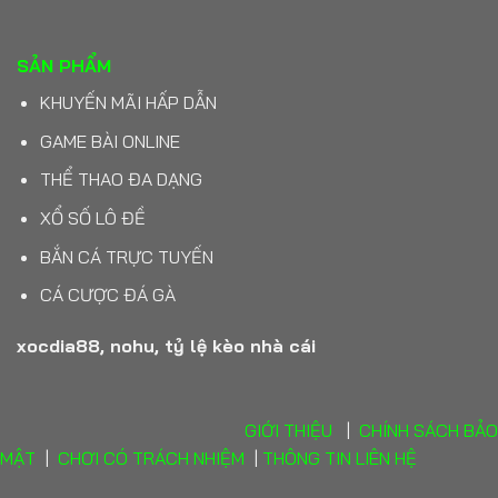
SẢN PHẨM
KHUYẾN MÃI HẤP DẪN
GAME BÀI ONLINE
THỂ THAO ĐA DẠNG
XỔ SỐ LÔ ĐỀ
BẮN CÁ TRỰC TUYẾN
CÁ CƯỢC ĐÁ GÀ
xocdia88
,
nohu
,
tỷ lệ kèo nhà cái
GIỚI THIỆU
|
CHÍNH SÁCH BẢO
MẬT
|
CHƠI CÓ TRÁCH NHIỆM
|
THÔNG TIN LIÊN HỆ