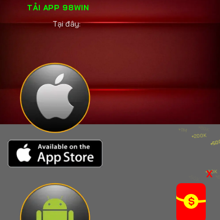
TẢI APP 98WIN
Tại đây:
+200K
+50
+80K
+
+50K
X
+89K
+1M