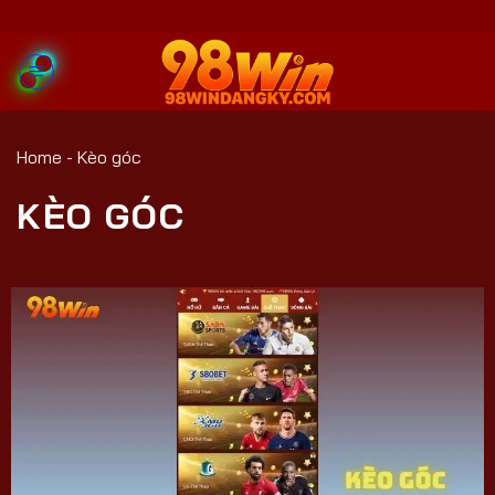
Home
-
Kèo góc
KÈO GÓC