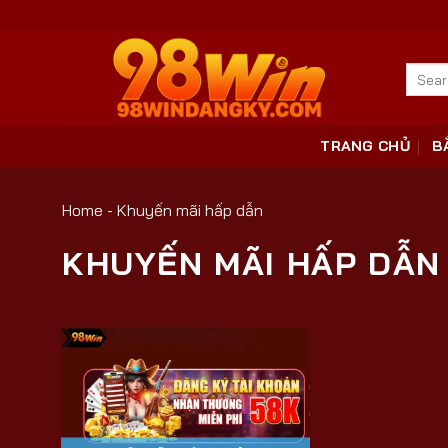
TRANG CHỦ
B
Home
-
Khuyến mãi hấp dẫn
KHUYẾN MÃI HẤP DẪN