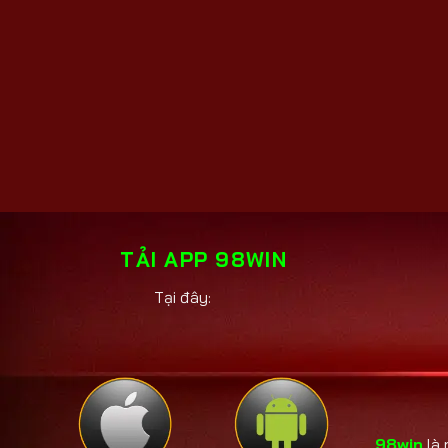
TẢI APP 98WIN
Tại đây:
98win
là 