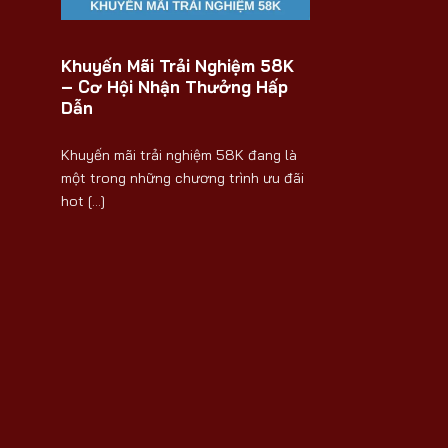
Khuyến Mãi Trải Nghiệm 58K
– Cơ Hội Nhận Thưởng Hấp
Dẫn
Khuyến mãi trải nghiệm 58K đang là
một trong những chương trình ưu đãi
hot [...]