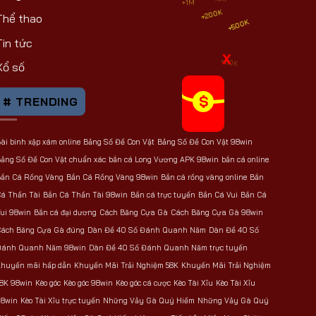
Thể thao
+80K
Tin tức
+89K
+50K
X
+89K
+1M
Xổ số
# TRENDING
ài binh xập xám online
Bảng Số Đề Con Vật
Bảng Số Đề Con Vật 98win
ảng Số Đề Con Vật chuẩn xác
bắn cá Long Vương APK 98win
bắn cá online
ắn Cá Rồng Vàng
Bắn Cá Rồng Vàng 98win
Bắn cá rồng vàng online
Bắn
á Thần Tài
Bắn Cá Thần Tài 98win
Bắn cá trực tuyến
Bắn Cá Vui
Bắn Cá
ui 98win
Bắn cá đại dương
Cách Băng Cựa Gà
Cách Băng Cựa Gà 98win
ách Băng Cựa Gà đúng
Dàn Đề 40 Số Đánh Quanh Năm
Dàn Đề 40 Số
Đánh Quanh Năm 98win
Dàn Đề 40 Số Đánh Quanh Năm trực tuyến
huyến mãi hấp dẫn
Khuyến Mãi Trải Nghiệm 58K
Khuyến Mãi Trải Nghiệm
8K 98win
Kèo góc
Kèo góc 98win
Kèo góc cá cược
Kèo Tài Xỉu
Kèo Tài Xỉu
98win
Kèo Tài Xỉu trực tuyến
Những Vảy Gà Quý Hiếm
Những Vảy Gà Quý