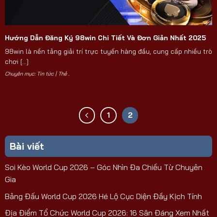
Hướng Dẫn Đăng Ký 98win Chi Tiết Và Đơn Giản Nhất 2025
98win là nền tảng giải trí trực tuyến hàng đầu, cung cấp nhiều trò
chơi [...]
Chuyên mục:
Tin tức
| Thẻ
.
1
2
Bài viết
Soi Kèo World Cup 2026 – Góc Nhìn Đa Chiều Từ Chuyên
Gia
Bảng Đấu World Cup 2026 Hé Lộ Cục Diện Đầy Kịch Tính
Địa Điểm Tổ Chức World Cup 2026: 16 Sân Đáng Xem Nhất