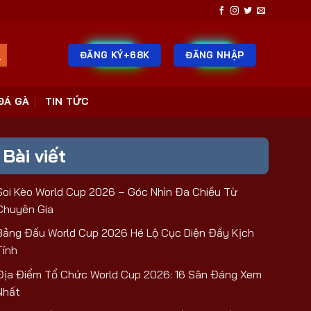
ĐĂNG KÝ+68K
ĐĂNG NHẬP
ĐÁ GÀ
TIN TỨC
Bài viết
Soi Kèo World Cup 2026 – Góc Nhìn Đa Chiều Từ
Chuyên Gia
Bảng Đấu World Cup 2026 Hé Lộ Cục Diện Đầy Kịch
Tính
Địa Điểm Tổ Chức World Cup 2026: 16 Sân Đáng Xem
Nhất