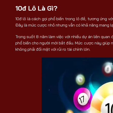
10đ Lô Là Gì?
10đ lô là cách gọi phổ biến trong lô đề, tương ứng 
Đây là mức cược nhỏ nhưng vẫn có khả năng mang lại
Trong suốt 8 năm làm việc với nhiều dự án liên quan 
phổ biến cho người mới bắt đầu. Mức cược này giúp 
không phải đối mặt với rủi ro tài chính lớn.