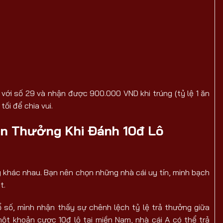
với số 29 và nhận được 900.000 VND khi trúng (tỷ lệ 1 ăn
ối để chia vui.
n Thưởng Khi Đánh 10đ Lô
g khác nhau. Bạn nên chọn những nhà cái uy tín, minh bạch
t.
xổ số, mình nhận thấy sự chênh lệch tỷ lệ trả thưởng giữa
một khoản cược 10đ lô tại miền Nam, nhà cái A có thể trả