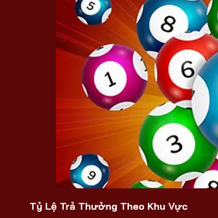
Tỷ Lệ Trả Thưởng Theo Khu Vực