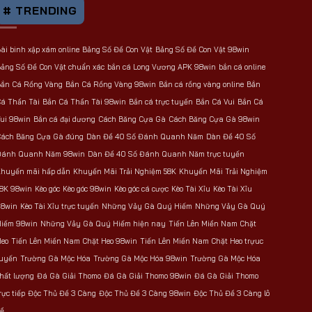
# TRENDING
ài binh xập xám online
Bảng Số Đề Con Vật
Bảng Số Đề Con Vật 98win
ảng Số Đề Con Vật chuẩn xác
bắn cá Long Vương APK 98win
bắn cá online
ắn Cá Rồng Vàng
Bắn Cá Rồng Vàng 98win
Bắn cá rồng vàng online
Bắn
á Thần Tài
Bắn Cá Thần Tài 98win
Bắn cá trực tuyến
Bắn Cá Vui
Bắn Cá
ui 98win
Bắn cá đại dương
Cách Băng Cựa Gà
Cách Băng Cựa Gà 98win
ách Băng Cựa Gà đúng
Dàn Đề 40 Số Đánh Quanh Năm
Dàn Đề 40 Số
Đánh Quanh Năm 98win
Dàn Đề 40 Số Đánh Quanh Năm trực tuyến
huyến mãi hấp dẫn
Khuyến Mãi Trải Nghiệm 58K
Khuyến Mãi Trải Nghiệm
8K 98win
Kèo góc
Kèo góc 98win
Kèo góc cá cược
Kèo Tài Xỉu
Kèo Tài Xỉu
98win
Kèo Tài Xỉu trực tuyến
Những Vảy Gà Quý Hiếm
Những Vảy Gà Quý
iếm 98win
Những Vảy Gà Quý Hiếm hiện nay
Tiến Lên Miền Nam Chặt
eo
Tiến Lên Miền Nam Chặt Heo 98win
Tiến Lên Miền Nam Chặt Heo trựuc
tuyến
Trường Gà Mộc Hóa
Trường Gà Mộc Hóa 98win
Trường Gà Mộc Hóa
hất lượng
Đá Gà Giải Thomo
Đá Gà Giải Thomo 98win
Đá Gà Giải Thomo
rực tiếp
Độc Thủ Đề 3 Càng
Độc Thủ Đề 3 Càng 98win
Độc Thủ Đề 3 Càng lô
ề