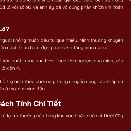
0đ lô với số 92 và anh ấy đã vô cùng phấn khích khi nhận
Lô?
ặc người không muốn đầu tư quá nhiều. Mình thường khuyên
hiểu cách thức hoạt động trước khi tăng mức cược.
có xác suất trúng cao hơn. Theo kinh nghiệm của mình, xác
lô xiên 4.
 hỗ trợ hình thức chơi này. Trong chuyến công tác khắp ba
n ở mọi nơi mình đến.
ách Tính Chi Tiết
 tỷ lệ trả thưởng của từng khu vực hoặc nhà cái. Dưới đây