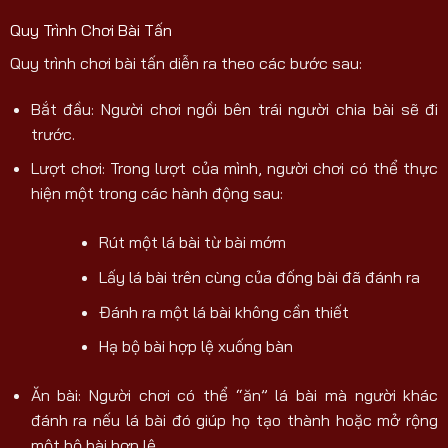
Quy Trình Chơi Bài Tấn
Quy trình chơi bài tấn diễn ra theo các bước sau:
Bắt đầu: Người chơi ngồi bên trái người chia bài sẽ đi
trước.
Lượt chơi: Trong lượt của mình, người chơi có thể thực
hiện một trong các hành động sau:
Rút một lá bài từ bài mớm
Lấy lá bài trên cùng của đống bài đã đánh ra
Đánh ra một lá bài không cần thiết
Hạ bộ bài hợp lệ xuống bàn
Ăn bài: Người chơi có thể “ăn” lá bài mà người khác
đánh ra nếu lá bài đó giúp họ tạo thành hoặc mở rộng
một bộ bài hợp lệ.