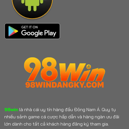
98win
là nhà cái uy tín hàng đầu Đông Nam Á. Quy tụ
nhiều sảnh game cá cược hấp dẫn và hàng ngàn ưu đãi
lớn dành cho tất cả khách hàng đăng ký tham gia.