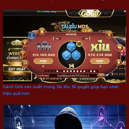
Cách tính xác suất trong Tài Xỉu: Bí quyết giúp bạn chơi
hiệu quả hơn