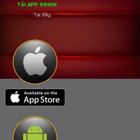
TẢI APP 98WIN
Tại đây: