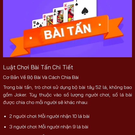
Luật Chơi Bài Tấn Chi Tiết
Cơ Bản Về Bộ Bài Và Cách Chia Bài
Trong bài tấn, trò chơi sử dụng bộ bài tây 52 lá, không bao
gồm Joker. Tùy thuộc vào số lượng người chơi, số lá bài
được chia cho mỗi người sẽ khác nhau:
2 người chơi: Mỗi người nhận 10 lá bài
3 người chơi: Mỗi người nhận 9 lá bài