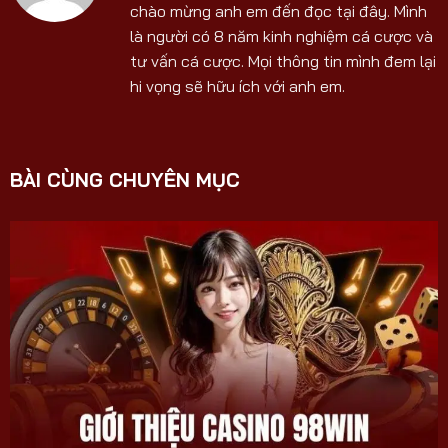
chào mừng anh em đến đọc tại đây. Mình
là người có 8 năm kinh nghiệm cá cược và
tư vấn cá cược. Mọi thông tin mình đem lại
hi vọng sẽ hữu ích với anh em.
BÀI CÙNG CHUYÊN MỤC