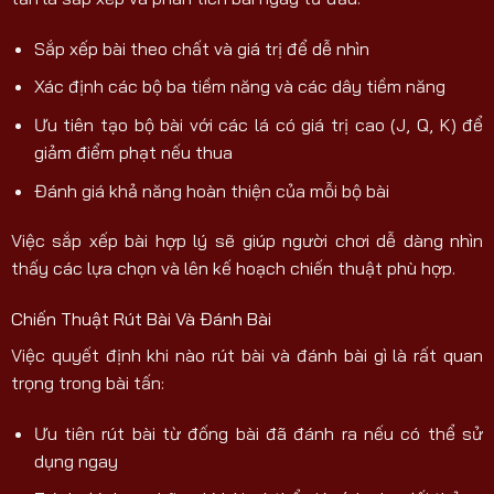
Sắp xếp bài theo chất và giá trị để dễ nhìn
Xác định các bộ ba tiềm năng và các dây tiềm năng
Ưu tiên tạo bộ bài với các lá có giá trị cao (J, Q, K) để
giảm điểm phạt nếu thua
Đánh giá khả năng hoàn thiện của mỗi bộ bài
Việc sắp xếp bài hợp lý sẽ giúp người chơi dễ dàng nhìn
thấy các lựa chọn và lên kế hoạch chiến thuật phù hợp.
Chiến Thuật Rút Bài Và Đánh Bài
Việc quyết định khi nào rút bài và đánh bài gì là rất quan
trọng trong bài tấn:
Ưu tiên rút bài từ đống bài đã đánh ra nếu có thể sử
dụng ngay