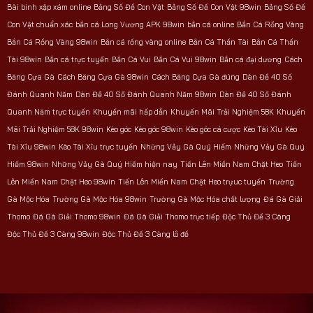
Bài binh xập xám online
Bảng Số Đề Con Vật
Bảng Số Đề Con Vật 98win
Bảng Số Đề
Con Vật chuẩn xác
bắn cá Long Vương APK 98win
bắn cá online
Bắn Cá Rồng Vàng
Bắn Cá Rồng Vàng 98win
Bắn cá rồng vàng online
Bắn Cá Thần Tài
Bắn Cá Thần
Tài 98win
Bắn cá trực tuyến
Bắn Cá Vui
Bắn Cá Vui 98win
Bắn cá đại dương
Cách
Băng Cựa Gà
Cách Băng Cựa Gà 98win
Cách Băng Cựa Gà đúng
Dàn Đề 40 Số
Đánh Quanh Năm
Dàn Đề 40 Số Đánh Quanh Năm 98win
Dàn Đề 40 Số Đánh
Quanh Năm trực tuyến
Khuyến mãi hấp dẫn
Khuyến Mãi Trải Nghiệm 58K
Khuyến
Mãi Trải Nghiệm 58K 98win
Kèo góc
Kèo góc 98win
Kèo góc cá cược
Kèo Tài Xỉu
Kèo
Tài Xỉu 98win
Kèo Tài Xỉu trực tuyến
Những Vảy Gà Quý Hiếm
Những Vảy Gà Quý
Hiếm 98win
Những Vảy Gà Quý Hiếm hiện nay
Tiến Lên Miền Nam Chặt Heo
Tiến
Lên Miền Nam Chặt Heo 98win
Tiến Lên Miền Nam Chặt Heo trựuc tuyến
Trường
Gà Mộc Hóa
Trường Gà Mộc Hóa 98win
Trường Gà Mộc Hóa chất lượng
Đá Gà Giải
Thomo
Đá Gà Giải Thomo 98win
Đá Gà Giải Thomo trực tiếp
Độc Thủ Đề 3 Càng
Độc Thủ Đề 3 Càng 98win
Độc Thủ Đề 3 Càng lô đề