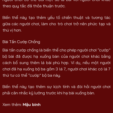
theo quy tắc đã thỏa thuận trước.
Biến thể này tạo thêm yếu tố chiến thuật và tương tác
giữa các người chơi, làm cho trò chơi trở nên phức tạp và
thú vị hơn.
Bài Tấn Cướp Chồng
Bài tấn cướp chồng là biến thể cho phép người chơi “cướp”
bộ bài đã được hạ xuống bàn của người chơi khác bằng
cách bổ sung thêm lá bài phù hợp. Ví dụ, nếu một người
chơi đã hạ xuống bộ ba gồm 3 lá 7, người chơi khác có lá 7
thứ tư có thể “cướp” bộ ba này.
Biến thể này tạo thêm sự kịch tính và đòi hỏi người chơi
phải cân nhắc kỹ lưỡng trước khi hạ bài xuống bàn.
Xem thêm:
Mậu binh