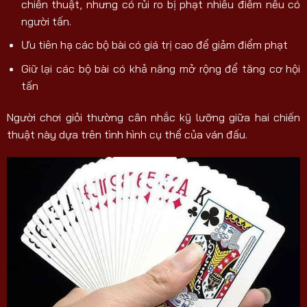
chiến thuật, nhưng có rủi ro bị phạt nhiều điểm nếu có
người tấn.
Ưu tiên hạ các bộ bài có giá trị cao để giảm điểm phạt
Giữ lại các bộ bài có khả năng mở rộng để tăng cơ hội
tấn
Người chơi giỏi thường cân nhắc kỹ lưỡng giữa hai chiến
thuật này dựa trên tình hình cụ thể của ván đấu.