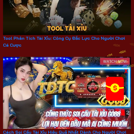
Tool Phân Tích Tài Xỉu: Công Cụ Đắc Lực Cho Người Chơi
Cá Cược
+80K
+8
+50K
+89K
+1M
X
+200K
+50
Cách Soi Cầu Tài Xỉu Hiệu Quả Nhất Dành Cho Người Chơi