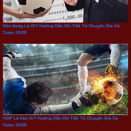
Kèo Away Là Gì? Hướng Dẫn Chi Tiết Từ Chuyên Gia Cá
Cược 2025
HDP Là Kèo Gì? Hướng Dẫn Chi Tiết Từ Chuyên Gia Cá
Cược 2025