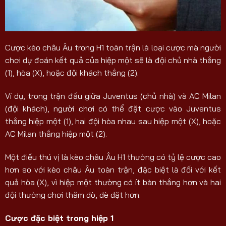
Cược kèo châu Âu trong H1 toàn trận là loại cược mà người
chơi dự đoán kết quả của hiệp một sẽ là đội chủ nhà thắng
(1), hòa (X), hoặc đội khách thắng (2).
Ví dụ, trong trận đấu giữa Juventus (chủ nhà) và AC Milan
(đội khách), người chơi có thể đặt cược vào Juventus
thắng hiệp một (1), hai đội hòa nhau sau hiệp một (X), hoặc
AC Milan thắng hiệp một (2).
Một điều thú vị là kèo châu Âu H1 thường có tỷ lệ cược cao
hơn so với kèo châu Âu toàn trận, đặc biệt là đối với kết
quả hòa (X), vì hiệp một thường có ít bàn thắng hơn và hai
đội thường chơi thăm dò, dè dặt hơn.
Cược đặc biệt trong hiệp 1