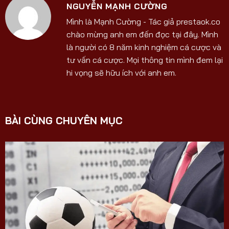
NGUYỄN MẠNH CƯỜNG
Mình là Mạnh Cường - Tác giả prestaok.co
chào mừng anh em đến đọc tại đây. Mình
là người có 8 năm kinh nghiệm cá cược và
tư vấn cá cược. Mọi thông tin mình đem lại
hi vọng sẽ hữu ích với anh em.
BÀI CÙNG CHUYÊN MỤC