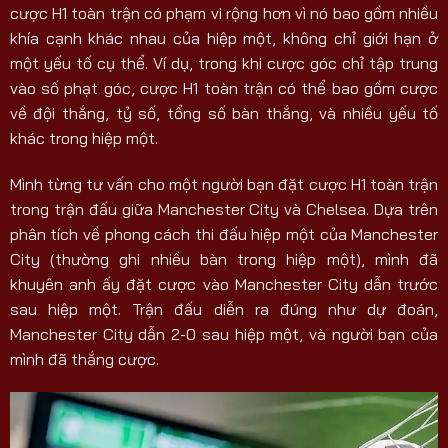
cược H1 toàn trận có phạm vi rộng hơn vì nó bao gồm nhiều
khía cạnh khác nhau của hiệp một, không chỉ giới hạn ở
một yếu tố cụ thể. Ví dụ, trong khi cược góc chỉ tập trung
vào số phạt góc, cược H1 toàn trận có thể bao gồm cược
về đội thắng, tỷ số, tổng số bàn thắng, và nhiều yếu tố
khác trong hiệp một.
Mình từng tư vấn cho một người bạn đặt cược H1 toàn trận
trong trận đấu giữa Manchester City và Chelsea. Dựa trên
phân tích về phong cách thi đấu hiệp một của Manchester
City (thường ghi nhiều bàn trong hiệp một), mình đã
khuyên anh ấy đặt cược vào Manchester City dẫn trước
sau hiệp một. Trận đấu diễn ra đúng như dự đoán,
Manchester City dẫn 2-0 sau hiệp một, và người bạn của
mình đã thắng cược.