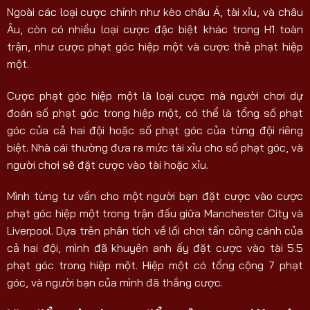
Ngoài các loại cược chính như kèo châu Á, tài xỉu, và châu
Âu, còn có nhiều loại cược đặc biệt khác trong H1 toàn
trận, như cược phạt góc hiệp một và cược thẻ phạt hiệp
một.
Cược phạt góc hiệp một là loại cược mà người chơi dự
đoán số phạt góc trong hiệp một, có thể là tổng số phạt
góc của cả hai đội hoặc số phạt góc của từng đội riêng
biệt. Nhà cái thường đưa ra mức tài xỉu cho số phạt góc, và
người chơi sẽ đặt cược vào tài hoặc xỉu.
Mình từng tư vấn cho một người bạn đặt cược vào cược
phạt góc hiệp một trong trận đấu giữa Manchester City và
Liverpool. Dựa trên phân tích về lối chơi tấn công cánh của
cả hai đội, mình đã khuyên anh ấy đặt cược vào tài 5.5
phạt góc trong hiệp một. Hiệp một có tổng cộng 7 phạt
góc, và người bạn của mình đã thắng cược.