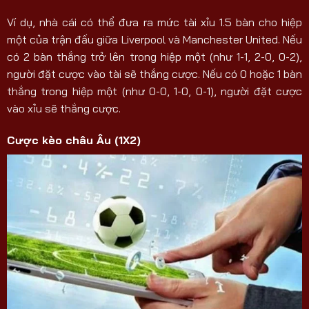
Ví dụ, nhà cái có thể đưa ra mức tài xỉu 1.5 bàn cho hiệp
một của trận đấu giữa Liverpool và Manchester United. Nếu
có 2 bàn thắng trở lên trong hiệp một (như 1-1, 2-0, 0-2),
người đặt cược vào tài sẽ thắng cược. Nếu có 0 hoặc 1 bàn
thắng trong hiệp một (như 0-0, 1-0, 0-1), người đặt cược
vào xỉu sẽ thắng cược.
Cược kèo châu Âu (1X2)