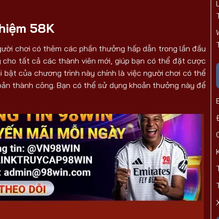
ghiệm 58K
gười chơi có thêm các phần thưởng hấp dẫn trong lần đầu
 cho tất cả các thành viên mới, giúp bạn có thể đặt cược
 bật của chương trình này chính là việc người chơi có thể
hoản thành công. Bạn có thể sử dụng khoản thưởng này để