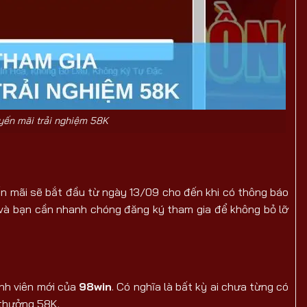
yến mãi trải nghiệm 58K
ến mãi sẽ bắt đầu từ ngày 13/09 cho đến khi có thông báo
 và bạn cần nhanh chóng đăng ký tham gia để không bỏ lỡ
nh viên mới của
98win
. Có nghĩa là bất kỳ ai chưa từng có
 thưởng 58K.