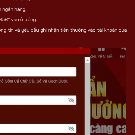
n ngân hàng.
M58” vào ô trống.
ng tin và yêu cầu ghi nhận tiền thưởng vào tài khoản của