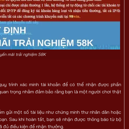
yến mãi trải nghiệm 58K
 quy trình xác minh tài khoản để có thể nhận được phần
quan trọng nhằm đảm bảo rằng bạn là một người chơi thật
m gửi một số tài liệu như chứng minh thư nhân dân hoặc
bạn. Sau khi hoàn tất, bạn sẽ nhận được thông báo từ bộ
ã đủ điều kiện để nhận thưởng.