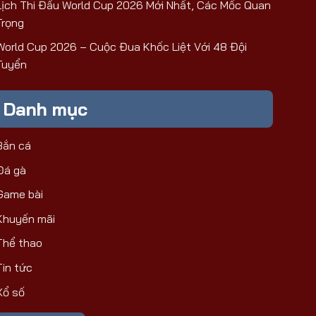
Lịch Thi Đấu World Cup 2026 Mới Nhất, Các Mốc Quan
Trọng
World Cup 2026 – Cuộc Đua Khốc Liệt Với 48 Đội
Tuyển
Danh mục
Bắn cá
Đá gà
Game bài
Khuyến mãi
Thể thao
Tin tức
Xổ số