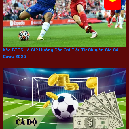
Kèo BTTS Là Gì? Hướng Dẫn Chi Tiết Từ Chuyên Gia Cá
Cược 2025