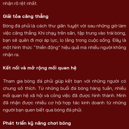
nhận rõ rệt nhất.
Giải tỏa căng thẳng
Bóng đá phủi là cách thư giãn tuyệt vời sau những giờ làm
việc căng thẳng. Khi chạy trên sân, tập trung vào trái bóng,
bạn sẽ quên đi mọi áp lực, lo lắng trong cuộc sống. Đây là
một hình thức “thiền động” hiệu quả mà nhiều người không
nhận ra.
Kết nối và mở rộng mối quan hệ
Tham gia bóng đá phủi giúp kết bạn với những người có
chung sở thích. Từ những buổi đá bóng hàng tuần, nhiều
mối quan hệ xã hội và công việc đã được hình thành. Mình
đã nhận được nhiều cơ hội hợp tác kinh doanh từ những
người bạn quen biết qua bóng đá phủi.
Phát triển kỹ năng chơi bóng