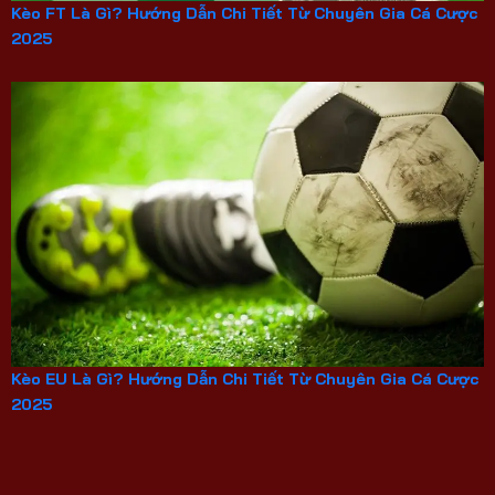
Kèo FT Là Gì? Hướng Dẫn Chi Tiết Từ Chuyên Gia Cá Cược
2025
Kèo EU Là Gì? Hướng Dẫn Chi Tiết Từ Chuyên Gia Cá Cược
2025