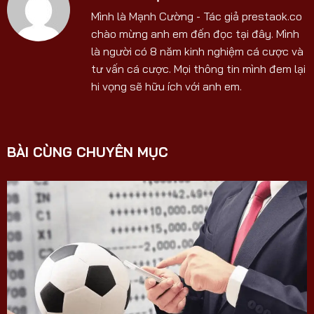
Mình là Mạnh Cường - Tác giả prestaok.co
chào mừng anh em đến đọc tại đây. Mình
là người có 8 năm kinh nghiệm cá cược và
tư vấn cá cược. Mọi thông tin mình đem lại
hi vọng sẽ hữu ích với anh em.
BÀI CÙNG CHUYÊN MỤC