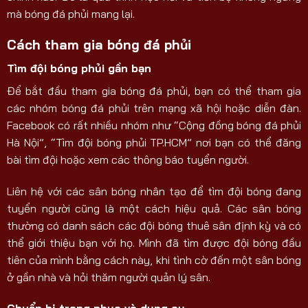
mà bóng đá phủi mang lại.
Cách tham gia bóng đá phủi
Tìm đội bóng phủi gần bạn
Để bắt đầu tham gia bóng đá phủi, bạn có thể tham gia
các nhóm bóng đá phủi trên mạng xã hội hoặc diễn đàn.
Facebook có rất nhiều nhóm như “Cộng đồng bóng đá phủi
Hà Nội”, “Tìm đội bóng phủi TP.HCM” nơi bạn có thể đăng
bài tìm đội hoặc xem các thông báo tuyển người.
Liên hệ với các sân bóng nhân tạo để tìm đội bóng đang
tuyển người cũng là một cách hiệu quả. Các sân bóng
thường có danh sách các đội bóng thuê sân định kỳ và có
thể giới thiệu bạn với họ. Mình đã tìm được đội bóng đầu
tiên của mình bằng cách này, khi tình cờ đến một sân bóng
ở gần nhà và hỏi thăm người quản lý sân.