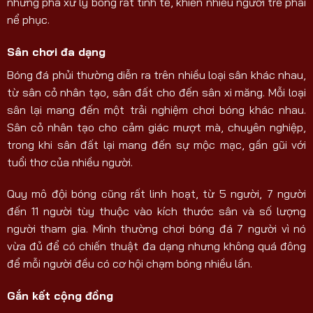
những pha xử lý bóng rất tinh tế, khiến nhiều người trẻ phải
nể phục.
Sân chơi đa dạng
Bóng đá phủi thường diễn ra trên nhiều loại sân khác nhau,
từ sân cỏ nhân tạo, sân đất cho đến sân xi măng. Mỗi loại
sân lại mang đến một trải nghiệm chơi bóng khác nhau.
Sân cỏ nhân tạo cho cảm giác mượt mà, chuyên nghiệp,
trong khi sân đất lại mang đến sự mộc mạc, gần gũi với
tuổi thơ của nhiều người.
Quy mô đội bóng cũng rất linh hoạt, từ 5 người, 7 người
đến 11 người tùy thuộc vào kích thước sân và số lượng
người tham gia. Mình thường chơi bóng đá 7 người vì nó
vừa đủ để có chiến thuật đa dạng nhưng không quá đông
để mỗi người đều có cơ hội chạm bóng nhiều lần.
Gắn kết cộng đồng