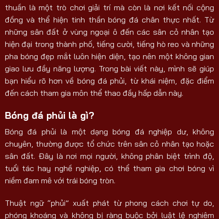
thuần là một trò chơi giải trí mà còn là nơi kết nối cộng
đồng và thể hiện tinh thần bóng đá chân thực nhất. Từ
những sân đất ở vùng ngoại ô đến các sân cỏ nhân tạo
hiện đại trong thành phố, tiếng cười, tiếng hò reo và những
pha bóng đẹp mắt luôn hiện diện, tạo nên một không gian
giao lưu đầy năng lượng. Trong bài viết này, mình sẽ giúp
bạn hiểu rõ hơn về bóng đá phủi, từ khái niệm, đặc điểm
đến cách tham gia môn thể thao đầy hấp dẫn này.
Bóng đá phủi là gì?
Bóng đá phủi là một dạng bóng đá nghiệp dư, không
chuyên, thường được tổ chức trên sân cỏ nhân tạo hoặc
sân đất. Đây là nơi mọi người, không phân biệt trình độ,
tuổi tác hay nghề nghiệp, có thể tham gia chơi bóng vì
niềm đam mê với trái bóng tròn.
Thuật ngữ “phủi” xuất phát từ phong cách chơi tự do,
phóng khoáng và không bị ràng buộc bởi luật lệ nghiêm