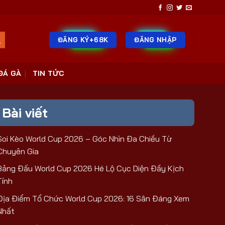
ĐĂNG KÝ+68K
ĐĂNG NHẬP
ĐÁ GÀ
TIN TỨC
Bài viết
Soi Kèo World Cup 2026 – Góc Nhìn Đa Chiều Từ
Chuyên Gia
Bảng Đấu World Cup 2026 Hé Lộ Cục Diện Đầy Kịch
Tính
Địa Điểm Tổ Chức World Cup 2026: 16 Sân Đáng Xem
Nhất