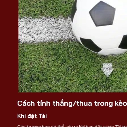
Cách tính thắng/thua trong kèo t
Khi đặt Tài
Các trường hợp có thể xảy ra khi bạn đặt cược Tài tron