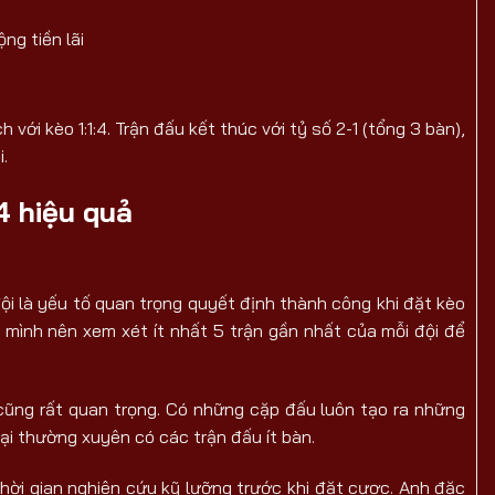
ng tiền lãi
với kèo 1:1:4. Trận đấu kết thúc với tỷ số 2-1 (tổng 3 bàn),
.
:4 hiệu quả
ội là yếu tố quan trọng quyết định thành công khi đặt kèo
a mình nên xem xét ít nhất 5 trận gần nhất của mỗi đội để
 cũng rất quan trọng. Có những cặp đấu luôn tạo ra những
ại thường xuyên có các trận đấu ít bàn.
hời gian nghiên cứu kỹ lưỡng trước khi đặt cược. Anh đặc