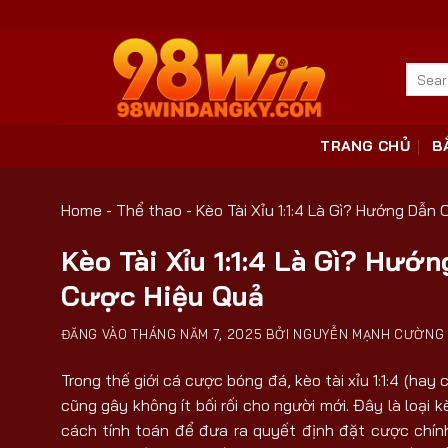
TRANG CHỦ
B
Home
-
Thể thao
-
Kèo Tài Xỉu 1:1:4 Là Gì? Hướng Dẫn
Kèo Tài Xỉu 1:1:4 Là Gì? Hướ
Cược Hiệu Quả
ĐĂNG VÀO
THÁNG NĂM 7, 2025
BỞI
NGUYỄN MẠNH CƯỜNG
Trong thế giới cá cược bóng đá, kèo tài xỉu 1:1:4 (hay 
cũng gây không ít bối rối cho người mới. Đây là loại 
cách tính toán để đưa ra quyết định đặt cược chính x