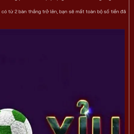
 có từ 2 bàn thắng trở lên, bạn sẽ mất toàn bộ số tiền đã