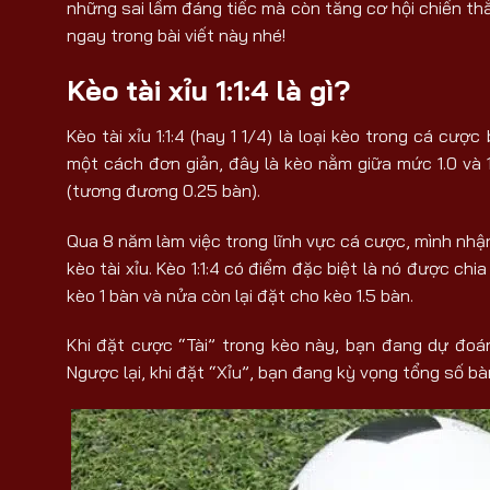
những sai lầm đáng tiếc mà còn tăng cơ hội chiến th
ngay trong bài viết này nhé!
Kèo tài xỉu 1:1:4 là gì?
Kèo tài xỉu 1:1:4 (hay 1 1/4) là loại kèo trong cá cư
một cách đơn giản, đây là kèo nằm giữa mức 1.0 và 1
(tương đương 0.25 bàn).
Qua 8 năm làm việc trong lĩnh vực cá cược, mình nhậ
kèo tài xỉu. Kèo 1:1:4 có điểm đặc biệt là nó được c
kèo 1 bàn và nửa còn lại đặt cho kèo 1.5 bàn.
Khi đặt cược “Tài” trong kèo này, bạn đang dự đoá
Ngược lại, khi đặt “Xỉu”, bạn đang kỳ vọng tổng số bàn