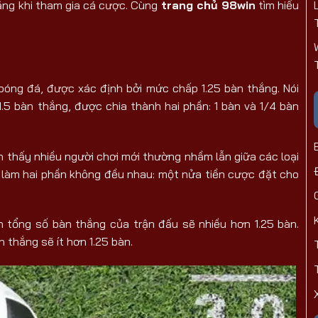
ắng khi tham gia cá cược. Cùng
trang chủ 98win
tìm hiểu
ợc bóng đá, được xác định bởi mức chấp 1.25 bàn thắng. Nói
.5 bàn thắng, được chia thành hai phần: 1 bàn và 1/4 bàn
n thấy nhiều người chơi mới thường nhầm lẫn giữa các loại
hia làm hai phần không đều nhau: một nửa tiền cược đặt cho
n tổng số bàn thắng của trận đấu sẽ nhiều hơn 1.25 bàn.
 thắng sẽ ít hơn 1.25 bàn.